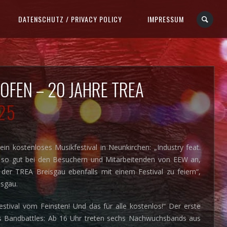
DATENSCHUTZ / PRIVACY POLICY
IMPRESSUM
OFEN – 20 JAHRE TREA
025
in kostenloses Musikfestival in Neunkirchen: „Industry feat.
 kam so gut bei den Besuchern und Mitarbeitenden von EEW an,
der TREA Breisgau ebenfalls mit einem Festival zu feiern“,
isgau.
ival vom Feinsten! Und das für alle kostenlos!“ Der erste
es Bandbattles: Ab 16 Uhr treten sechs Nachwuchsbands aus