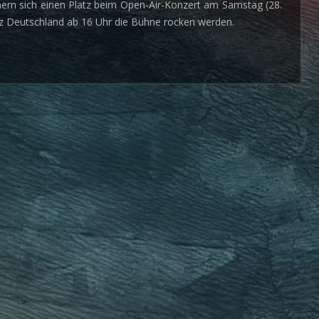
hern sich einen Platz beim Open-Air-Konzert am Samstag (28.
anz Deutschland ab 16 Uhr die Bühne rocken werden.